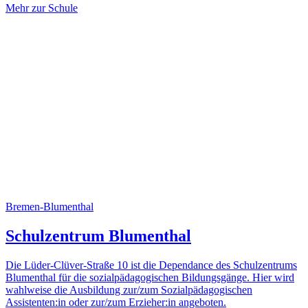
Mehr zur Schule
Bremen-Blumenthal
Schulzentrum Blumenthal
Die Lüder-Clüver-Straße 10 ist die Dependance des Schulzentrums
Blumenthal für die sozial­pädagogischen Bildungsgänge. Hier wird
wahlweise die Ausbildung zur/zum Sozial­pädagogischen
Assistenten:in oder zur/zum Erzieher:in angeboten.